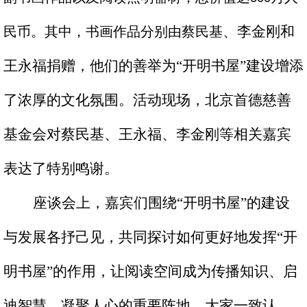
、李金刚
和
民币。其中，书画作品分别由蔡民基
王永福捐赠，他们的善举为
“
开明书屋
”建设
增添
了浓厚的文化氛围。活动现场，
北京首德慈善
基金会
对蔡民基、王永福
、李金刚
等相关嘉宾
表达了特别鸣谢。
座谈会上，嘉宾们围绕
“
开明书屋
”
的建设
与发展各抒己见，共同探讨如何更好地发挥
“
开
明书屋
”
的作用，让阅读空间成为传播知识、启
迪智慧、凝聚人心的重要阵地。大家一致认