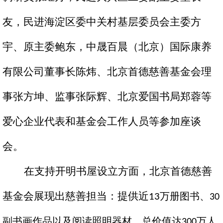
友
，
民进海淀
区
委中关村基层委员会主委方
宇、
原主委
鲍东
，
中晟百晨
（
北京
）
国际
康养
有限公司董事长陈炜、北京首德慈善基金会理
事张方坤
、监事张际辉、北京爱国书局郑蓉
等
爱心企业代表和基金会工作人员
等参加座谈
会
。
在支持开明书屋设立方面，北京首德慈善
基金会展现出慈善担当
：
提供
近
万册图书、
13
30
副书画作品以及阅读照明器材，总价值达
万人
300