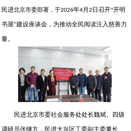
民进
年
月
日召开“开明
北京市委部署，于
2026
4
2
书屋
”建设
座谈会，为推动
全民阅读
注入慈善力
量。
民进
北京
市委
社会服务处
处长魏斌、
四级
调研员张继方，
民进大兴
区
工委副主委董长