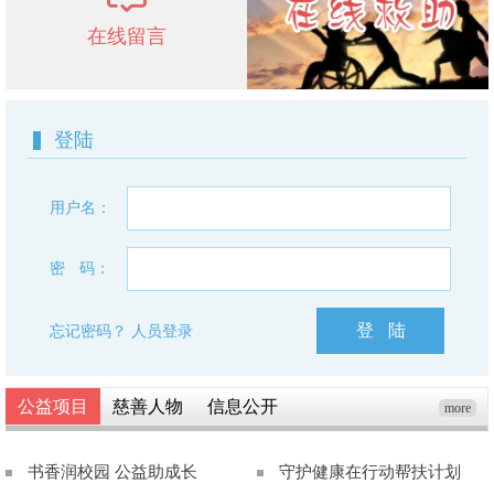
在线留言
登陆
用户名：
密
码
：
登
陆
忘记密码？
人员登录
公益项目
慈善人物
信息公开
more
书香润校园 公益助成长
守护健康在行动帮扶计划