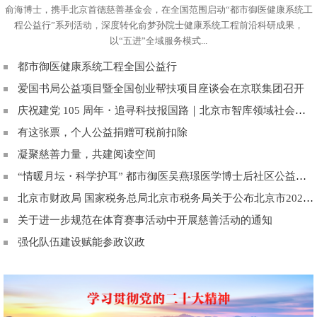
俞海博士，携手北京首德慈善基金会，在全国范围启动“都市御医健康系统工
程公益行”系列活动，深度转化俞梦孙院士健康系统工程前沿科研成果，
以“五进”全域服务模式...
都市御医健康系统工程全国公益行
爱国书局公益项目暨全国创业帮扶项目座谈会在京联集团召开
庆祝建党 105 周年・追寻科技报国路｜北京市智库领域社会服务机构第一联合党委组织参观中科院科技成就展主题党日活动
有这张票，个人公益捐赠可税前扣除
凝聚慈善力量，共建阅读空间
“情暖月坛・科学护耳” 都市御医吴燕璟医学博士后社区公益行圆满举行
北京市财政局 国家税务总局北京市税务局关于公布北京市2022年度第十五批、2023年度第十三批、2024年度第十批和2025年度第四批取得非营利组织免税资格单位名单的通知
关于进一步规范在体育赛事活动中开展慈善活动的通知
强化队伍建设赋能参政议政