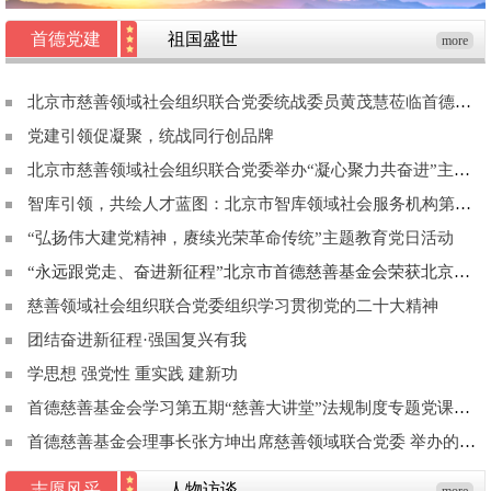
首德党建
祖国盛世
more
北京市慈善领域社会组织联合党委统战委员黄茂慧莅临首德慈善基金会指导工作
党建引领促凝聚，统战同行创品牌
北京市慈善领域社会组织联合党委举办“凝心聚力共奋进”主题党日活动
智库引领，共绘人才蓝图：北京市智库领域社会服务机构第一联合党委调研北京国华人才测评技术研究院
“弘扬伟大建党精神，赓续光荣革命传统”主题教育党日活动
“永远跟党走、奋进新征程”北京市首德慈善基金会荣获北京市慈善领域社会组织联合党委“支持党建工作示范单位”荣誉称号
慈善领域社会组织联合党委组织学习贯彻党的二十大精神
团结奋进新征程·强国复兴有我
学思想 强党性 重实践 建新功
首德慈善基金会学习第五期“慈善大讲堂”法规制度专题党课教育
首德慈善基金会理事长张方坤出席慈善领域联合党委 举办的第三期“慈善大讲堂”意识形态专题讲座
志愿风采
人物访谈